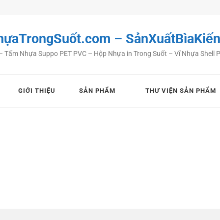
ựaTrongSuốt.com – SảnXuấtBìaKiế
Tấm Nhựa Suppo PET PVC – Hộp Nhựa in Trong Suốt – Vĩ Nhựa Shell Pack
GIỚI THIỆU
SẢN PHẨM
THƯ VIỆN SẢN PHẨM